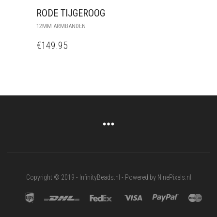
RODE TIJGEROOG
12MM ARMBANDEN
€
149.95
Copyright © 2019 - InfinityBeads.nl - Powered by NinePixels.nl