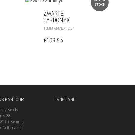
STOCK
ZWARTE
SARDONYX
10MM ARMBANDEN
€
109.95
NS KANTOOR
LANGUAGE
finity Beads
res 88
81 PT Bemmel
e Netherlands