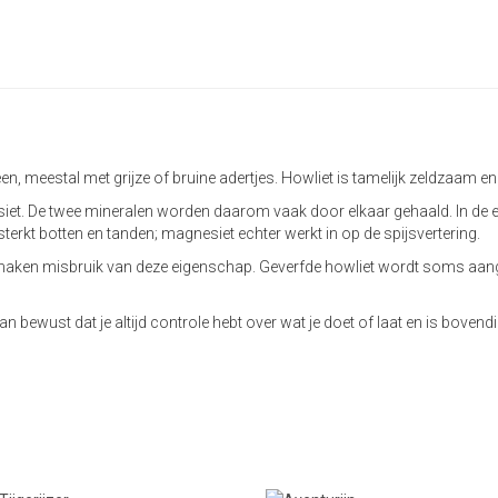
en, meestal met grijze of bruine adertjes. Howliet is tamelijk zeldzaam 
iet. De twee mineralen worden daarom vaak door elkaar gehaald. In de e
terkt botten en tanden; magnesiet echter werkt in op de spijsvertering.
maken misbruik van deze eigenschap. Geverfde howliet wordt soms aang
van bewust dat je altijd controle hebt over wat je doet of laat en is bo