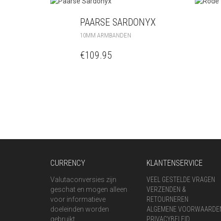
PAARSE SARDONYX
10MM ARMBANDEN
€
109.95
CURRENCY
KLANTENSERVICE
Valutaconversies zijn
VEEL GESTELDE VRAGEN
geschat en mogen alleen
VERZENDEN &
voor informatieve
RETOURNEREN
doeleinden worden
ALGEMENE VOORWAARDE
gebruikt.
PRIVACYBELEID