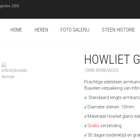
ugustus 2026
HOME
HEREN
FOTO GALERIJ
STEEN HISTORIE
HOWLIET 
10MM ARMBANDEN
Prachtige edelsteen armband,
fluwelen verpakking van Infi
√
Standaard lengte armban
√
Diameter stenen: 10mm
√
Materiaal Howliet glans ede
√
Gratis
verzending
√
30 dagen bedenktijd en gra