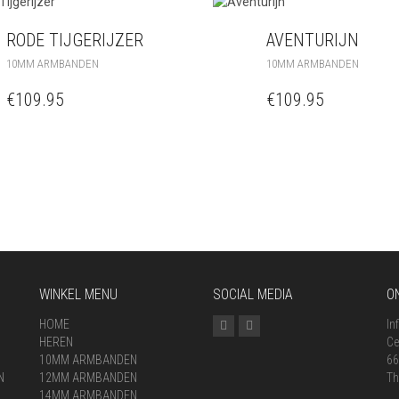
RODE TIJGERIJZER
AVENTURIJN
10MM ARMBANDEN
10MM ARMBANDEN
€
109.95
€
109.95
WINKEL MENU
SOCIAL MEDIA
O
HOME
In
HEREN
Ce
10MM ARMBANDEN
66
N
12MM ARMBANDEN
Th
14MM ARMBANDEN