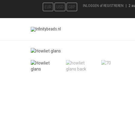
INLOGGEN
of
REGISTREREN
|
2 a
EUR
USD
GBP