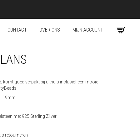
CONTACT
OVER ONS
MIJN ACCOUNT
GLANS
 komt goed verpakt bij u thuis inclusief een mooie
nityBeads.
d: 19mm
lsteen met 925 Sterling Zilver
tis retourneren