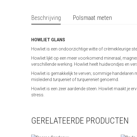
Beschrijving
Polsmaat meten
HOWLIET GLANS
Howliet is een ondoorzichtige witte of crèmekleurige ste
Howliet lijkt op een meer voorkomend mineraal, magnes
verschillende werking. Howliet heelt huidwondjes en vers
Howliet is gemakkelijk te verven; sommige handelaren 
misleidend
turqueniet
of
turquereniet
genoemd.
Howliet is een zeer aardende steen. Howliet maakt je er
stress.
GERELATEERDE PRODUCTEN